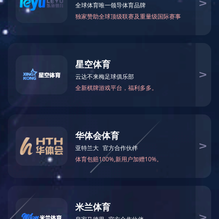
计时器
华体会（中国）
PDF 下载