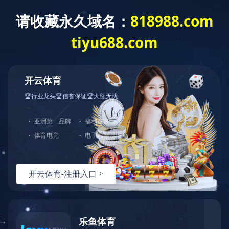
新闻中心
首页
新闻中心
2017年度重庆市重大新产品九龙坡区26项产品入
选
记者从重庆市九龙坡区人民政府网获悉，近日，重庆市
经济和信息化委员会公布2017年度重庆市重大新产品名单，