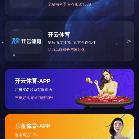
快速导航
关于我们
发展历史
项目案例
解决方案
华体会（中国）
热门产品
通机动力类
发电机
电驱动类
华体会网页版页面登录
华体会（中国）
电话: 023-65828790